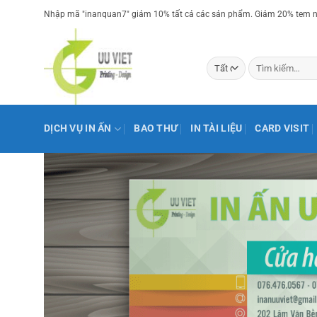
Bỏ
Nhập mã "inanquan7" giảm 10% tất cả các sản phẩm. Giảm 20% tem nh
qua
nội
dung
Tìm
kiếm:
DỊCH VỤ IN ẤN
BAO THƯ
IN TÀI LIỆU
CARD VISIT