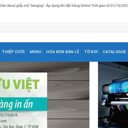
ãn decal giấy mã "temgiay". Áp dụng khi đặt hàng Online Thời gian từ 01/10/20
THIỆP CƯỚI
MENU
HÓA ĐƠN BÁN LẺ
TỜ RƠI
CATALOGUE