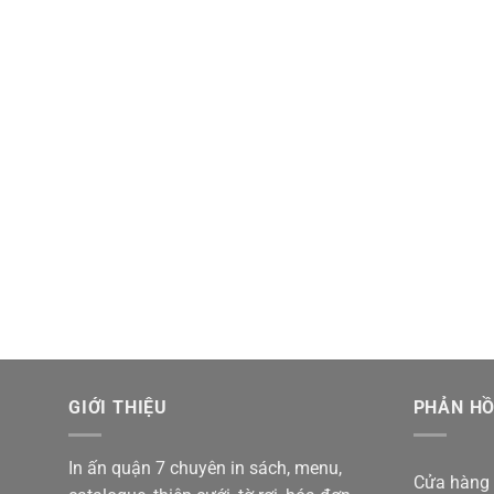
THIỆP - THIỆP CƯỚI
TỜ RƠI - BROCHURE
GIỚI THIỆU
PHẢN HỒ
In ấn quận 7 chuyên in sách, menu,
Cửa hàng 