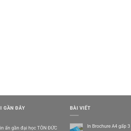
I GẦN ĐÂY
BÀI VIẾT
In Brochure A4 gấp 3
in ấn gần đại học TÔN ĐỨC