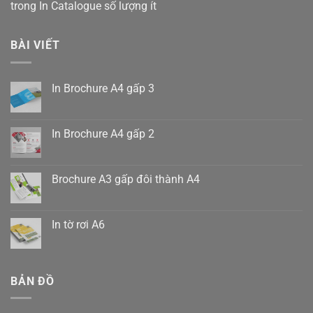
trong
In Catalogue số lượng ít
BÀI VIẾT
In Brochure A4 gấp 3
Không
có
bình
luận
In Brochure A4 gấp 2
ở
In
Không
Brochure
có
A4
bình
gấp
luận
Brochure A3 gấp đôi thành A4
3
ở
In
Không
Brochure
có
A4
bình
gấp
luận
In tờ rơi A6
2
ở
Brochure
Không
A3
có
gấp
bình
đôi
luận
thành
ở
BẢN ĐỒ
A4
In
tờ
rơi
A6