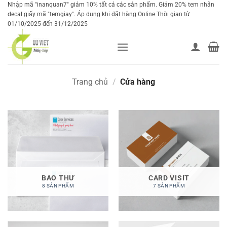
Bỏ
Nhập mã "inanquan7" giảm 10% tất cả các sản phẩm. Giảm 20% tem nhãn
decal giấy mã "temgiay". Áp dụng khi đặt hàng Online Thời gian từ
qua
01/10/2025 đến 31/12/2025
nội
dung
Trang chủ
/
Cửa hàng
BAO THƯ
CARD VISIT
8 SẢN PHẨM
7 SẢN PHẨM