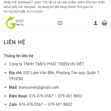
Bỏ
Nhập mã "inanquan7" giảm 10% tất cả các sản phẩm. Giảm 20% tem nhãn
decal giấy mã "temgiay". Áp dụng khi đặt hàng Online Thời gian từ
qua
01/10/2025 đến 31/12/2025
nội
dung
LIÊN HỆ
Thông tin liên hệ
Công ty TNHH TMDV PHÁT TRIỂN ƯU VIÊT
Địa chỉ
: 202 Lâm Văn Bền, Phường Tân quy, Quận 7,
TP.HCM
Mail
: inanuuviet@gmail.com
Điện thoại
: 076.476.0567 – 079 401 8802
Zalo
: 076.476.0567 – 079 401 8802