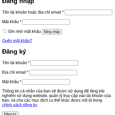
Đăng nhập
Bắt
Tên tài khoản hoặc địa chỉ email
*
buộc
Bắt
Mật khẩu
*
buộc
Ghi nhớ mật khẩu
Đăng nhập
Quên mật khẩu?
Đăng ký
Bắt
Tên tài khoản
*
buộc
Bắt
Địa chỉ email
*
buộc
Bắt
Mật khẩu
*
buộc
Thông tin cá nhân của bạn sẽ được sử dụng để tăng trải
nghiệm sử dụng website, quản lý truy cập vào tài khoản của
bạn, và cho các mục đích cụ thể khác được mô tả trong
chính sách riêng tư
.
Đăng ký