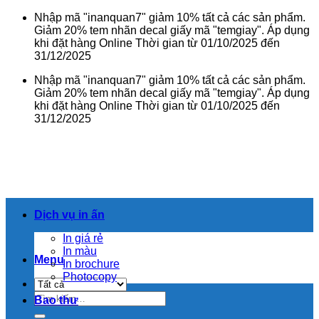
Bỏ
Nhập mã "inanquan7" giảm 10% tất cả các sản phẩm.
qua
Giảm 20% tem nhãn decal giấy mã "temgiay". Áp dụng
nội
khi đặt hàng Online Thời gian từ 01/10/2025 đến
dung
31/12/2025
Nhập mã "inanquan7" giảm 10% tất cả các sản phẩm.
Giảm 20% tem nhãn decal giấy mã "temgiay". Áp dụng
khi đặt hàng Online Thời gian từ 01/10/2025 đến
31/12/2025
Dịch vụ in ấn
In giá rẻ
In màu
Menu
In brochure
Photocopy
Tìm
Bao thư
kiếm: