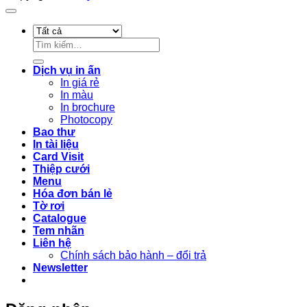
Tìm
kiếm:
Dịch vụ in ấn
In giá rẻ
In màu
In brochure
Photocopy
Bao thư
In tài liệu
Card Visit
Thiệp cưới
Menu
Hóa đơn bán lẻ
Tờ rơi
Catalogue
Tem nhãn
Liên hệ
Chính sách bảo hành – đổi trả
Newsletter