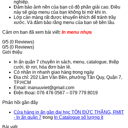
nghiệp.
Đảm bảo ảnh nền của bạn có độ phân giải cao. Điều
này sẽ giúp menu của bạn không bị mờ khi in.
Lớp cán màng rất được khuyến khích để tránh trầy
xước. Và đảm bảo rằng menu của bạn sẽ bền lâu.
Cảm ơn bạn đã xem bài viết:
In menu nhựa
0/5
(0 Reviews)
0/5
(0 Reviews)
Giới thiệu
In ấn quận 7 chuyên in sách, menu, catalogue, thiệp
cưới, tờ rơi, hóa đơn bán lẻ.
Có nhận in nhanh giao hàng trong ngày
Địa chỉ: 202 Lâm Văn Bền, phường Tân Quy, Quận 7,
TP.HCM
Email: inanuuviet@gmail.com
Điện thoại: 076 476 0567 – 079 779 8019
Phản hồi gần đây
Cửa hàng in ấn gần đại học TÔN ĐỨC THẮNG, RMIT
- In ấn quận 7
trong
In Catalogue số lượng ít
Bài viết