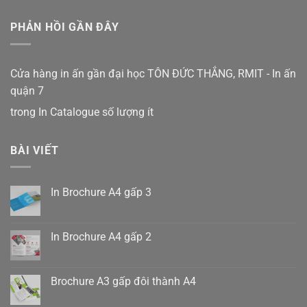
PHẢN HỒI GẦN ĐÂY
Cửa hàng in ấn gần đại học TÔN ĐỨC THẮNG, RMIT - In ấn
quận 7
trong
In Catalogue số lượng ít
BÀI VIẾT
In Brochure A4 gấp 3
Không
có
bình
luận
In Brochure A4 gấp 2
ở
In
Không
Brochure
có
A4
bình
gấp
luận
Brochure A3 gấp đôi thành A4
3
ở
In
Không
Brochure
có