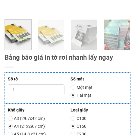
Bảng báo giá in tờ rơi nhanh lấy ngay
Số tờ
Số mặt
Một mặt
Hai mặt
Khổ giấy
Loại giấy
A3 (29.7x42 cm)
C100
A4 (21x29.7 cm)
C150
A5 (14.8 x21 cm)
C230