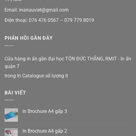
Email: inanuuviet@gmail.com
Điện thoại: 076 476 0567 – 079 779 8019
PHẢN HỒI GẦN ĐÂY
Cửa hàng in ấn gần đại học TÔN ĐỨC THẮNG, RMIT - In ấn
quận 7
trong
In Catalogue số lượng ít
BÀI VIẾT
In Brochure A4 gấp 3
Không
có
bình
luận
In Brochure A4 gấp 2
ở