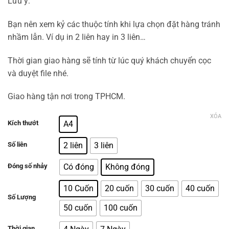
Lưu ý:
đến
5.500.000₫
Bạn nên xem kỷ các thuộc tính khi lựa chọn đặt hàng tránh
nhầm lẫn. Ví dụ in 2 liên hay in 3 liên…
Thời gian giao hàng sẽ tính từ lúc quý khách chuyển cọc
và duyệt file nhé.
Giao hàng tận nơi trong TPHCM.
XÓA
Kích thướt
A4
Số liên
2 liên
3 liên
Đóng số nhảy
Có đóng
Không đóng
10 Cuốn
20 cuốn
30 cuốn
40 cuốn
Số Lượng
50 cuốn
100 cuốn
Thời gian