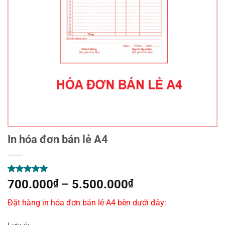
In hóa đơn bán lẻ A4
5
1
trên 5
Khoảng
700.000
₫
–
5.500.000
₫
dựa trên
giá:
đánh giá
Đặt hàng in hóa đơn bán lẻ A4 bên dưới đây:
từ
700.000₫