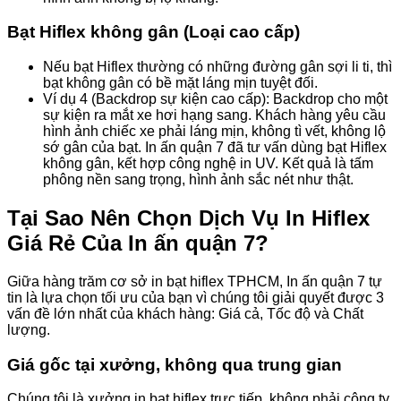
Bạt Hiflex không gân (Loại cao cấp)
Nếu bạt Hiflex thường có những đường gân sợi li ti, thì
bạt không gân có bề mặt láng mịn tuyệt đối.
Ví dụ 4 (Backdrop sự kiện cao cấp): Backdrop cho một
sự kiện ra mắt xe hơi hạng sang. Khách hàng yêu cầu
hình ảnh chiếc xe phải láng mịn, không tì vết, không lộ
sớ gân của bạt. In ấn quận 7 đã tư vấn dùng bạt Hiflex
không gân, kết hợp công nghệ in UV. Kết quả là tấm
phông nền sang trọng, hình ảnh sắc nét như thật.
Tại Sao Nên Chọn Dịch Vụ In Hiflex
Giá Rẻ Của In ấn quận 7?
Giữa hàng trăm cơ sở in bạt hiflex TPHCM, In ấn quận 7 tự
tin là lựa chọn tối ưu của bạn vì chúng tôi giải quyết được 3
vấn đề lớn nhất của khách hàng: Giá cả, Tốc độ và Chất
lượng.
Giá gốc tại xưởng, không qua trung gian
Chúng tôi là xưởng in bạt hiflex trực tiếp, không phải công ty