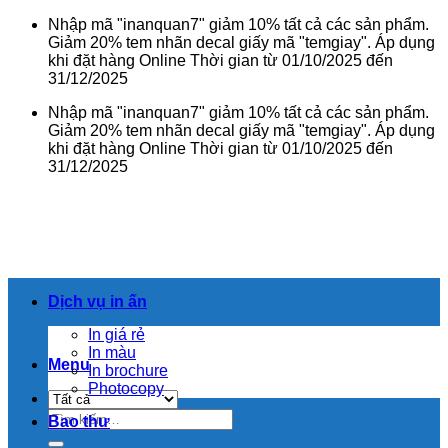
Bỏ
Nhập mã "inanquan7" giảm 10% tất cả các sản phẩm.
qua
Giảm 20% tem nhãn decal giấy mã "temgiay". Áp dụng
nội
khi đặt hàng Online Thời gian từ 01/10/2025 đến
dung
31/12/2025
Nhập mã "inanquan7" giảm 10% tất cả các sản phẩm.
Giảm 20% tem nhãn decal giấy mã "temgiay". Áp dụng
khi đặt hàng Online Thời gian từ 01/10/2025 đến
31/12/2025
Dịch vụ in ấn
In giá rẻ
In màu
Menu
In brochure
Photocopy
Tìm
Bao thư
kiếm: