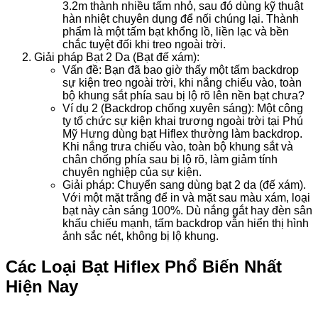
3.2m thành nhiều tấm nhỏ, sau đó dùng kỹ thuật
hàn nhiệt chuyên dụng để nối chúng lại. Thành
phẩm là một tấm bạt khổng lồ, liền lạc và bền
chắc tuyệt đối khi treo ngoài trời.
Giải pháp Bạt 2 Da (Bạt đế xám):
Vấn đề: Bạn đã bao giờ thấy một tấm backdrop
sự kiện treo ngoài trời, khi nắng chiếu vào, toàn
bộ khung sắt phía sau bị lộ rõ lên nền bạt chưa?
Ví dụ 2 (Backdrop chống xuyên sáng): Một công
ty tổ chức sự kiện khai trương ngoài trời tại Phú
Mỹ Hưng dùng bạt Hiflex thường làm backdrop.
Khi nắng trưa chiếu vào, toàn bộ khung sắt và
chân chống phía sau bị lộ rõ, làm giảm tính
chuyên nghiệp của sự kiện.
Giải pháp: Chuyển sang dùng bạt 2 da (đế xám).
Với một mặt trắng để in và mặt sau màu xám, loại
bạt này cản sáng 100%. Dù nắng gắt hay đèn sân
khấu chiếu mạnh, tấm backdrop vẫn hiển thị hình
ảnh sắc nét, không bị lộ khung.
Các Loại Bạt Hiflex Phổ Biến Nhất
Hiện Nay