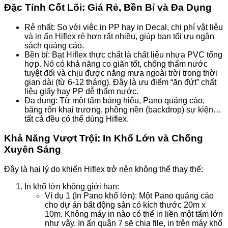
Đặc Tính Cốt Lõi: Giá Rẻ, Bền Bỉ và Đa Dụng
Rẻ nhất: So với việc in PP hay in Decal, chi phí vật liệu
và in ấn Hiflex rẻ hơn rất nhiều, giúp bạn tối ưu ngân
sách quảng cáo.
Bền bỉ: Bạt Hiflex thực chất là chất liệu nhựa PVC tổng
hợp. Nó có khả năng co giãn tốt, chống thấm nước
tuyệt đối và chịu được nắng mưa ngoài trời trong thời
gian dài (từ 6-12 tháng). Đây là ưu điểm “ăn đứt” chất
liệu giấy hay PP dễ thấm nước.
Đa dụng: Từ một tấm bảng hiệu, Pano quảng cáo,
băng rôn khai trương, phông nền (backdrop) sự kiện…
tất cả đều có thể dùng Hiflex.
Khả Năng Vượt Trội: In Khổ Lớn và Chống
Xuyên Sáng
Đây là hai lý do khiến Hiflex trở nên không thể thay thế:
In khổ lớn không giới hạn:
Ví dụ 1 (In Pano khổ lớn): Một Pano quảng cáo
cho dự án bất động sản có kích thước 20m x
10m. Không máy in nào có thể in liền một tấm lớn
như vậy. In ấn quận 7 sẽ chia file, in trên máy khổ