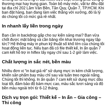
thương mại hay trung gian. Toàn bộ máy móc, vật tư đều đặt
tại địa chỉ 202 Lâm Văn Bền, Tân Quy, Quận 7, TP.HCM. Khi
bạn đặt hàng, bạn đang làm việc thẳng với xưởng, đó là lý
do chúng tôi có mức giá rẻ nhất.
In nhanh lấy liền trong ngày
Bạn cần in backdrop gấp cho sự kiện sáng mai? Bạn vừa
chốt được mặt bằng và cần băng rôn khai trương ngay lập
tức? Hệ thống máy in phun kỹ thuật số khổ lớn của chúng tôi
hoạt động liên tục. Nếu bạn đã có file thiết kế, In ấn quận 7
cam kết hỗ trợ in hiflex lấy ngay chỉ sau 1-2 giờ làm việc.
Chất lượng in sắc nét, bền màu
Nhiều đơn vị “in bạt giá rẻ” sử dụng mực in kém chất lượng,
khiến sản phẩm bay màu chỉ sau vài tuần treo ngoài nắng.
Chúng tôi thì không. In ấn quận 7 cam kết sử dụng mực dầu
loại tốt, đảm bảo độ bám mực cao, màu sắc tươi sáng và độ
bền màu ngoài trời từ 6-12 tháng.
Dịch vụ trọn gói: Thiết kế – In ấn – Gia công –
Thi công