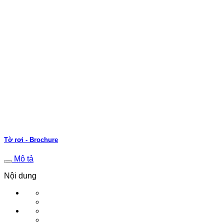
Tờ rơi - Brochure
Mô tả
Nội dung