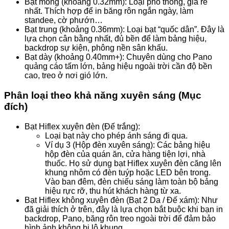
Bạt mỏng (khoảng 0.32mm): Loại phổ thông, giá rẻ
nhất. Thích hợp để in băng rôn ngắn ngày, làm
standee, cờ phướn…
Bạt trung (khoảng 0.36mm): Loại bạt “quốc dân”. Đây là
lựa chọn cân bằng nhất, đủ bền để làm bảng hiệu,
backdrop sự kiện, phông nền sân khấu.
Bạt dày (khoảng 0.40mm+): Chuyên dùng cho Pano
quảng cáo tấm lớn, bảng hiệu ngoài trời cần độ bền
cao, treo ở nơi gió lớn.
Phân loại theo khả năng xuyên sáng (Mục
đích)
Bạt Hiflex xuyên đèn (Đế trắng):
Loại bạt này cho phép ánh sáng đi qua.
Ví dụ 3 (Hộp đèn xuyên sáng): Các bảng hiệu
hộp đèn của quán ăn, cửa hàng tiện lợi, nhà
thuốc. Họ sử dụng bạt Hiflex xuyên đèn căng lên
khung nhôm có đèn tuýp hoặc LED bên trong.
Vào ban đêm, đèn chiếu sáng làm toàn bộ bảng
hiệu rực rỡ, thu hút khách hàng từ xa.
Bạt Hiflex không xuyên đèn (Bạt 2 Da / Đế xám): Như
đã giải thích ở trên, đây là lựa chọn bắt buộc khi bạn in
backdrop, Pano, băng rôn treo ngoài trời để đảm bảo
hình ảnh không bị lộ khung.