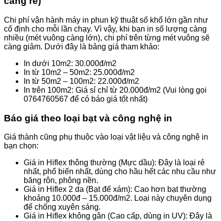
càng rẻ)
Chi phí vận hành máy in phun kỹ thuật số khổ lớn gần như
cố định cho mỗi lần chạy. Vì vậy, khi bạn in số lượng càng
nhiều (mét vuông càng lớn), chi phí trên từng mét vuông sẽ
càng giảm. Dưới đây là bảng giá tham khảo:
In dưới 10m2: 30.000đ/m2
In từ 10m2 – 50m2: 25.000đ/m2
In từ 50m2 – 100m2: 22.000đ/m2
In trên 100m2: Giá sỉ chỉ từ 20.000đ/m2 (Vui lòng gọi
0764760567 để có báo giá tốt nhất)
Báo giá theo loại bạt và công nghệ in
Giá thành cũng phụ thuộc vào loại vật liệu và công nghệ in
bạn chọn:
Giá in Hiflex thông thường (Mực dầu): Đây là loại rẻ
nhất, phổ biến nhất, dùng cho hầu hết các nhu cầu như
băng rôn, phông nền.
Giá in Hiflex 2 da (Bạt đế xám): Cao hơn bạt thường
khoảng 10.000đ – 15.000đ/m2. Loại này chuyên dụng
để chống xuyên sáng.
Giá in Hiflex không gân (Cao cấp, dùng in UV): Đây là