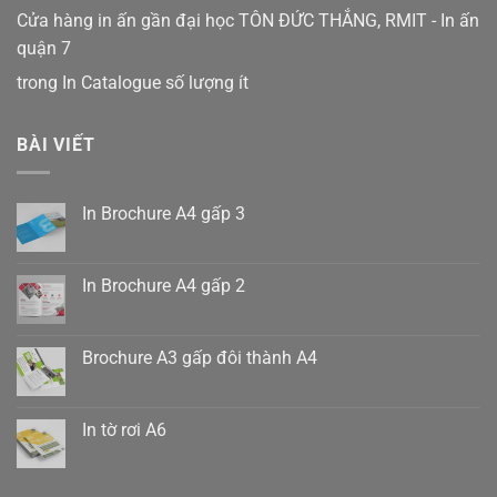
Cửa hàng in ấn gần đại học TÔN ĐỨC THẮNG, RMIT - In ấn
quận 7
trong
In Catalogue số lượng ít
BÀI VIẾT
In Brochure A4 gấp 3
Không
có
bình
luận
In Brochure A4 gấp 2
ở
In
Không
Brochure
có
A4
bình
gấp
luận
Brochure A3 gấp đôi thành A4
3
ở
In
Không
Brochure
có
A4
bình
gấp
luận
In tờ rơi A6
2
ở
Brochure
Không
A3
có
gấp
bình
đôi
luận