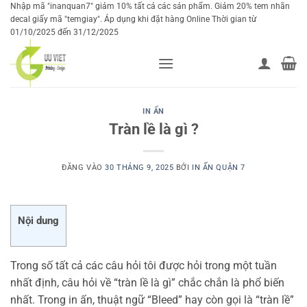
Bỏ
Nhập mã "inanquan7" giảm 10% tất cả các sản phẩm. Giảm 20% tem nhãn
decal giấy mã "temgiay". Áp dụng khi đặt hàng Online Thời gian từ
qua
01/10/2025 đến 31/12/2025
nội
dung
IN ẤN
Tràn lề là gì ?
ĐĂNG VÀO
30 THÁNG 9, 2025
BỞI
IN ẤN QUẬN 7
Nội dung
Trong số tất cả các câu hỏi tôi được hỏi trong một tuần
nhất định, câu hỏi về “tràn lề là gì” chắc chắn là phổ biến
nhất. Trong in ấn, thuật ngữ “Bleed” hay còn gọi là “tràn lề”