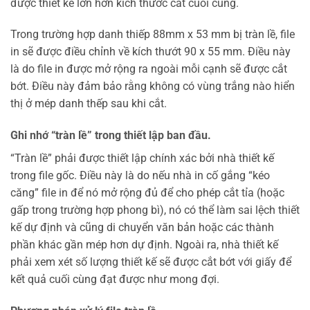
được thiết kế lớn hơn kích thước cắt cuối cùng.
Trong trường hợp danh thiếp 88mm x 53 mm bị tràn lề, file
in sẽ được điều chỉnh về kích thướt 90 x 55 mm. Điều này
là do file in được mở rộng ra ngoài mỗi cạnh sẽ được cắt
bớt. Điều này đảm bảo rằng không có vùng trắng nào hiển
thị ở mép danh thếp sau khi cắt.
Ghi nhớ “tràn lề” trong thiết lập ban đầu.
“Tràn lề” phải được thiết lập chính xác bởi nhà thiết kế
trong file gốc. Điều này là do nếu nhà in cố gắng “kéo
căng” file in để nó mở rộng đủ để cho phép cắt tỉa (hoặc
gấp trong trường hợp phong bì), nó có thể làm sai lệch thiết
kế dự định và cũng di chuyển văn bản hoặc các thành
phần khác gần mép hơn dự định. Ngoài ra, nhà thiết kế
phải xem xét số lượng thiết kế sẽ được cắt bớt với giấy để
kết quả cuối cùng đạt được như mong đợi.