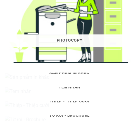
PHOTOCOPY
SẢN PHẨM IN KHÁC
TEM NHÃN
THIỆP - THIỆP CƯỚI
TỜ RƠI - BROCHURE