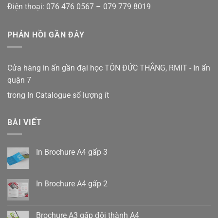
Điện thoại: 076 476 0567 – 079 779 8019
PHẢN HỒI GẦN ĐÂY
Cửa hàng in ấn gần đại học TÔN ĐỨC THẮNG, RMIT - In ấn
quận 7
trong
In Catalogue số lượng ít
BÀI VIẾT
In Brochure A4 gấp 3
Không
có
bình
luận
In Brochure A4 gấp 2
ở
In
Không
Brochure
có
A4
bình
gấp
luận
Brochure A3 gấp đôi thành A4