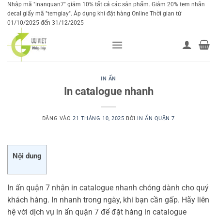
Bỏ
Nhập mã "inanquan7" giảm 10% tất cả các sản phẩm. Giảm 20% tem nhãn
decal giấy mã "temgiay". Áp dụng khi đặt hàng Online Thời gian từ
qua
01/10/2025 đến 31/12/2025
nội
dung
IN ẤN
In catalogue nhanh
ĐĂNG VÀO
21 THÁNG 10, 2025
BỞI
IN ẤN QUẬN 7
Nội dung
In ấn quận 7 nhận in catalogue nhanh chóng dành cho quý
khách hàng. In nhanh trong ngày, khi bạn cần gấp. Hãy liên
hệ với dịch vụ in ấn quận 7 để đặt hàng in catalogue