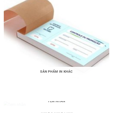
SẢN PHẨM IN KHÁC
TEM NHÃN
THIỆP - THIỆP CƯỚI