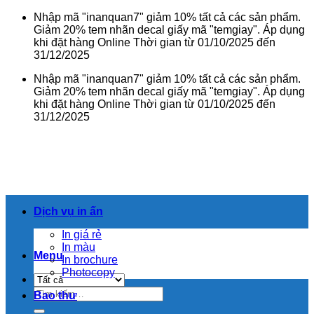
Bỏ
Nhập mã "inanquan7" giảm 10% tất cả các sản phẩm.
qua
Giảm 20% tem nhãn decal giấy mã "temgiay". Áp dụng
nội
khi đặt hàng Online Thời gian từ 01/10/2025 đến
dung
31/12/2025
Nhập mã "inanquan7" giảm 10% tất cả các sản phẩm.
Giảm 20% tem nhãn decal giấy mã "temgiay". Áp dụng
khi đặt hàng Online Thời gian từ 01/10/2025 đến
31/12/2025
Dịch vụ in ấn
In giá rẻ
In màu
Menu
In brochure
Photocopy
Tìm
Bao thư
kiếm: