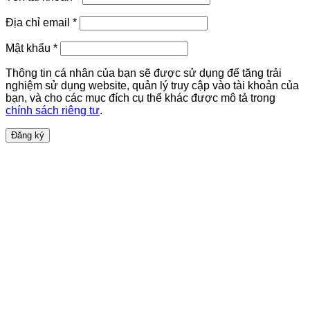
buộc
Bắt
Địa chỉ email
*
buộc
Bắt
Mật khẩu
*
buộc
Thông tin cá nhân của bạn sẽ được sử dụng để tăng trải
nghiệm sử dụng website, quản lý truy cập vào tài khoản của
bạn, và cho các mục đích cụ thể khác được mô tả trong
chính sách riêng tư
.
Đăng ký