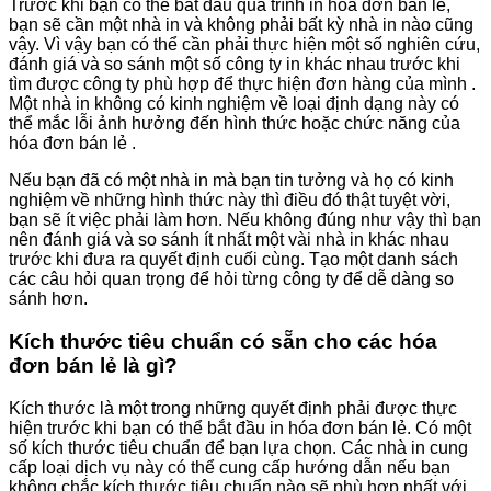
Trước khi bạn có thể bắt đầu quá trình in hóa đơn bán lẻ,
bạn sẽ cần một nhà in và không phải bất kỳ nhà in nào cũng
vậy. Vì vậy bạn có thể cần phải thực hiện một số nghiên cứu,
đánh giá và so sánh một số công ty in khác nhau trước khi
tìm được công ty phù hợp để thực hiện đơn hàng của mình .
Một nhà in không có kinh nghiệm về loại định dạng này có
thể mắc lỗi ảnh hưởng đến hình thức hoặc chức năng của
hóa đơn bán lẻ .
Nếu bạn đã có một nhà in mà bạn tin tưởng và họ có kinh
nghiệm về những hình thức này thì điều đó thật tuyệt vời,
bạn sẽ ít việc phải làm hơn. Nếu không đúng như vậy thì bạn
nên đánh giá và so sánh ít nhất một vài nhà in khác nhau
trước khi đưa ra quyết định cuối cùng. Tạo một danh sách
các câu hỏi quan trọng để hỏi từng công ty để dễ dàng so
sánh hơn.
Kích thước tiêu chuẩn có sẵn cho các hóa
đơn bán lẻ là gì?
Kích thước là một trong những quyết định phải được thực
hiện trước khi bạn có thể bắt đầu in hóa đơn bán lẻ. Có một
số kích thước tiêu chuẩn để bạn lựa chọn. Các nhà in cung
cấp loại dịch vụ này có thể cung cấp hướng dẫn nếu bạn
không chắc kích thước tiêu chuẩn nào sẽ phù hợp nhất với