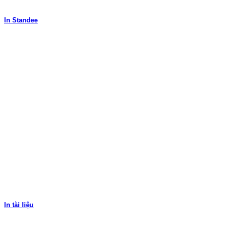
In Standee
In tài liệu