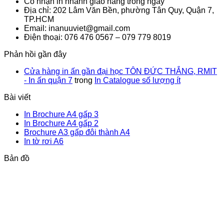
Có nhận in nhanh giao hàng trong ngày
Địa chỉ: 202 Lâm Văn Bền, phường Tân Quy, Quận 7,
TP.HCM
Email: inanuuviet@gmail.com
Điện thoại: 076 476 0567 – 079 779 8019
Phản hồi gần đây
Cửa hàng in ấn gần đại học TÔN ĐỨC THẮNG, RMIT
- In ấn quận 7
trong
In Catalogue số lượng ít
Bài viết
Không
In Brochure A4 gấp 3
có
Không
In Brochure A4 gấp 2
bình
có
Không
Brochure A3 gấp đôi thành A4
Không
luận
bình
có
In tờ rơi A6
ở
có
luận
bình
Bản đồ
In
ở
bình
luận
Brochure
In
ở
luận
ở
A4
Brochure
Brochure
In
gấp
A4
A3
tờ
3
gấp
gấp
rơi
2
đôi
A6
thành
A4