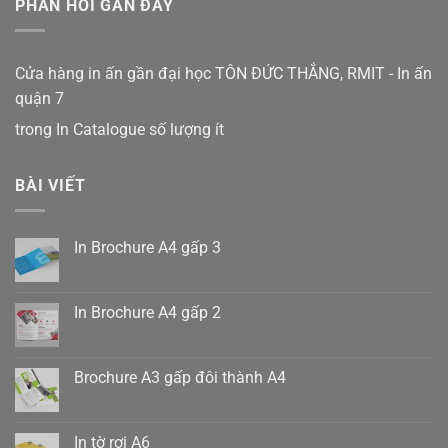
PHẢN HỒI GẦN ĐÂY
Cửa hàng in ấn gần đại học TÔN ĐỨC THẮNG, RMIT - In ấn
quận 7
trong
In Catalogue số lượng ít
BÀI VIẾT
In Brochure A4 gấp 3
Không
có
bình
luận
In Brochure A4 gấp 2
ở
In
Không
Brochure
có
A4
bình
gấp
luận
Brochure A3 gấp đôi thành A4
3
ở
In
Không
Brochure
có
A4
bình
gấp
luận
In tờ rơi A6