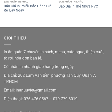
SẢN PHẨM IN KHÁC
SẢN PHẨM IN KHÁC
Báo Giá In Phiếu Bảo Hành Giá
Báo Giá In Thẻ Nhựa PVC
Rẻ, Lấy Ngay
GIỚI THIỆU
In ấn quận 7 chuyên in sách, menu, catalogue, thiệp cưới,
tờ rơi, hóa đơn bán lẻ.
Có nhận in nhanh giao hàng trong ngày
Địa chỉ: 202 Lâm Văn Bền, phường Tân Quy, Quận 7,
TP.HCM
Email: inanuuviet@gmail.com
Điện thoại: 076 476 0567 – 079 779 8019