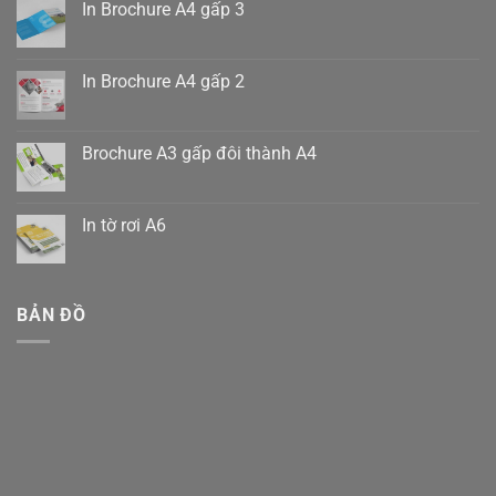
In Brochure A4 gấp 3
Không
có
bình
luận
In Brochure A4 gấp 2
ở
In
Không
Brochure
có
A4
bình
gấp
luận
Brochure A3 gấp đôi thành A4
3
ở
In
Không
Brochure
có
A4
bình
gấp
luận
In tờ rơi A6
2
ở
Brochure
Không
A3
có
gấp
bình
đôi
luận
thành
ở
BẢN ĐỒ
A4
In
tờ
rơi
A6