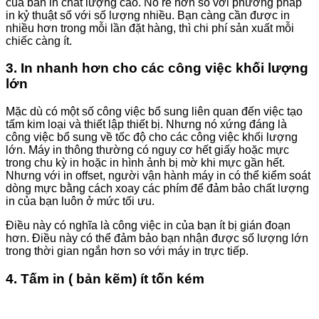
của bản in chất lượng cao. Nó rẻ hơn so với phương pháp
in kỷ thuật số với số lượng nhiều. Bạn càng cần được in
nhiều hơn trong mỗi lần đặt hàng, thì chi phí sản xuất mỗi
chiếc càng ít.
3. In nhanh hơn cho các công việc khối lượng
lớn
Mặc dù có một số công việc bổ sung liên quan đến việc tạo
tấm kim loại và thiết lập thiết bị. Nhưng nó xứng đáng là
công việc bổ sung về tốc độ cho các công việc khối lượng
lớn. Máy in thông thường có nguy cơ hết giấy hoặc mực
trong chu kỳ in hoặc in hình ảnh bị mờ khi mực gần hết.
Nhưng với in offset, người vận hành máy in có thể kiểm soát
dòng mực bằng cách xoay các phím để đảm bảo chất lượng
in của bạn luôn ở mức tối ưu.
Điều này có nghĩa là công việc in của bạn ít bị gián đoạn
hơn. Điều này có thể đảm bảo bạn nhận được số lượng lớn
trong thời gian ngắn hơn so với máy in trực tiếp.
4. Tấm in ( bản kẽm) ít tốn kém