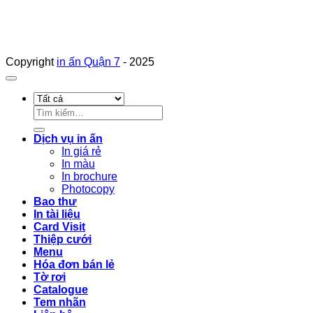
Copyright
in ấn Quận 7
- 2025
Tìm
kiếm:
Dịch vụ in ấn
In giá rẻ
In màu
In brochure
Photocopy
Bao thư
In tài liệu
Card Visit
Thiệp cưới
Menu
Hóa đơn bán lẻ
Tờ rơi
Catalogue
Tem nhãn