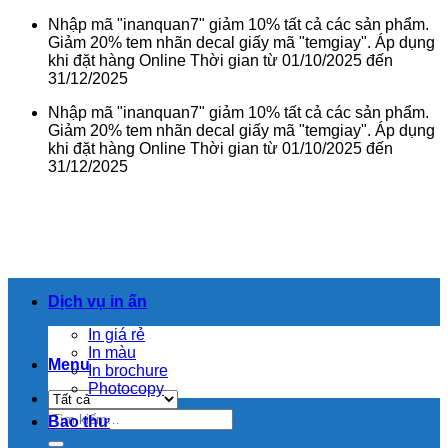
Bỏ
Nhập mã "inanquan7" giảm 10% tất cả các sản phẩm.
qua
Giảm 20% tem nhãn decal giấy mã "temgiay". Áp dụng
nội
khi đặt hàng Online Thời gian từ 01/10/2025 đến
dung
31/12/2025
Nhập mã "inanquan7" giảm 10% tất cả các sản phẩm.
Giảm 20% tem nhãn decal giấy mã "temgiay". Áp dụng
khi đặt hàng Online Thời gian từ 01/10/2025 đến
31/12/2025
Dịch vụ in ấn
In giá rẻ
In màu
Menu
In brochure
Photocopy
Tìm
Bao thư
kiếm: