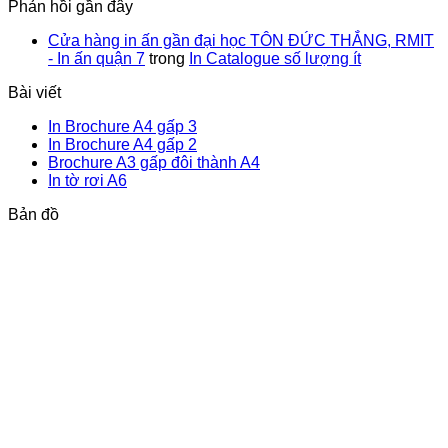
Phản hồi gần đây
Cửa hàng in ấn gần đại học TÔN ĐỨC THẮNG, RMIT
- In ấn quận 7
trong
In Catalogue số lượng ít
Bài viết
Không
In Brochure A4 gấp 3
có
Không
In Brochure A4 gấp 2
bình
có
Không
Brochure A3 gấp đôi thành A4
Không
luận
bình
có
In tờ rơi A6
ở
có
luận
bình
Bản đồ
In
ở
bình
luận
Brochure
In
ở
luận
ở
A4
Brochure
Brochure
In
gấp
A4
A3
tờ
3
gấp
gấp
rơi
2
đôi
A6
thành
A4