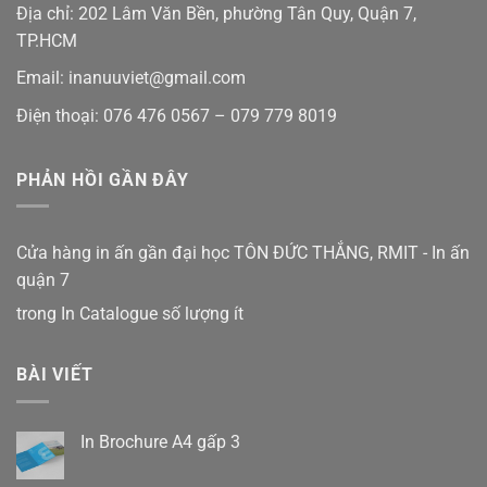
Địa chỉ: 202 Lâm Văn Bền, phường Tân Quy, Quận 7,
TP.HCM
Email: inanuuviet@gmail.com
Điện thoại: 076 476 0567 – 079 779 8019
PHẢN HỒI GẦN ĐÂY
Cửa hàng in ấn gần đại học TÔN ĐỨC THẮNG, RMIT - In ấn
quận 7
trong
In Catalogue số lượng ít
BÀI VIẾT
In Brochure A4 gấp 3
Không
có