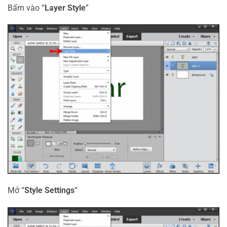
Bấm vào “
Layer Style
”
Mở “
Style Settings
”