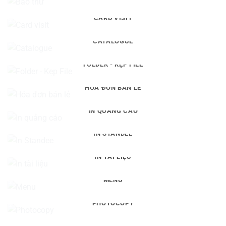
CARD VISIT
CATALOGUE
FOLDER - KẸP FILE
HÓA ĐƠN BÁN LẺ
IN QUẢNG CÁO
IN STANDEE
IN TÀI LIỆU
MENU
PHOTOCOPY