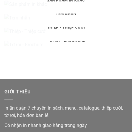
SẢN PHẨM IN KHÁC
TEM NHÃN
THIỆP - THIỆP CƯỚI
TỜ RƠI - BROCHURE
GIỚI THIỆU
In ấn quận 7 chuyên in sách, menu, catalogue, thiệp cưới,
tờ rơi, hóa đơn bán lẻ.
Có nhận in nhanh giao hàng trong ngày