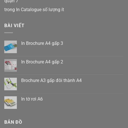
quận 7
trong
In Catalogue số lượng ít
BÀI VIẾT
In Brochure A4 gấp 3
Không
có
bình
luận
In Brochure A4 gấp 2
ở
In
Không
Brochure
có
A4
bình
gấp
luận
Brochure A3 gấp đôi thành A4
3
ở
In
Không
Brochure
có
A4
bình
gấp
luận
In tờ rơi A6
2
ở
Brochure
Không
A3
có
gấp
bình
đôi
luận
thành
ở
BẢN ĐỒ
A4
In
tờ