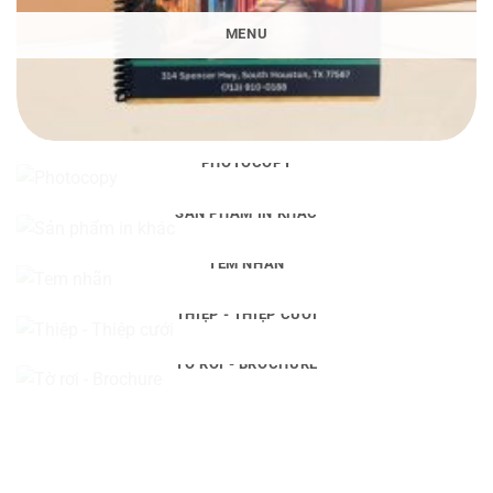
MENU
PHOTOCOPY
SẢN PHẨM IN KHÁC
TEM NHÃN
THIỆP - THIỆP CƯỚI
TỜ RƠI - BROCHURE