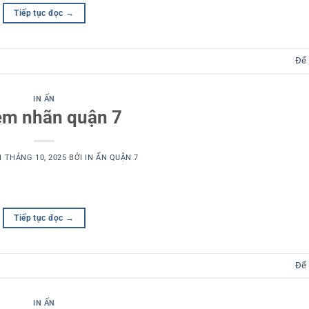
Tiếp tục đọc
→
Để 
IN ẤN
tem nhãn quận 7
1 THÁNG 10, 2025
BỞI
IN ẤN QUẬN 7
Tiếp tục đọc
→
Để 
IN ẤN