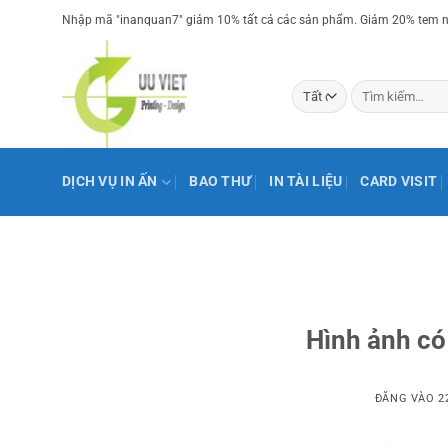
Bỏ
Nhập mã "inanquan7" giảm 10% tất cả các sản phẩm. Giảm 20% tem nh
qua
nội
dung
Tìm
kiếm:
DỊCH VỤ IN ẤN
BAO THƯ
IN TÀI LIỆU
CARD VISIT
Hình ảnh có 
ĐĂNG VÀO
2