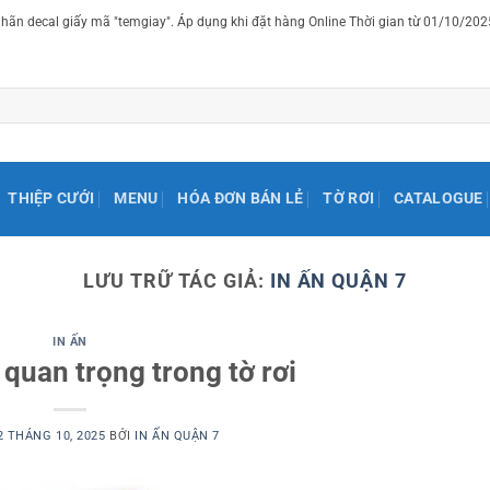
ãn decal giấy mã "temgiay". Áp dụng khi đặt hàng Online Thời gian từ 01/10/20
THIỆP CƯỚI
MENU
HÓA ĐƠN BÁN LẺ
TỜ RƠI
CATALOGUE
LƯU TRỮ TÁC GIẢ:
IN ẤN QUẬN 7
IN ẤN
quan trọng trong tờ rơi
2 THÁNG 10, 2025
BỞI
IN ẤN QUẬN 7