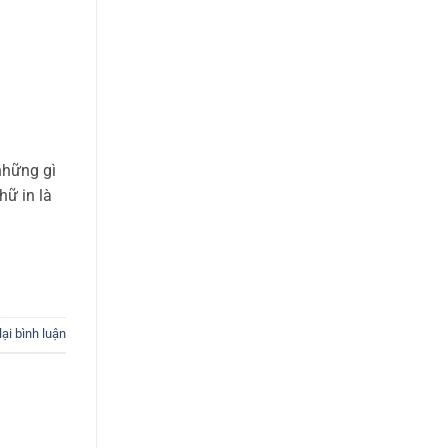
những gì
hữ in là
lại bình luận