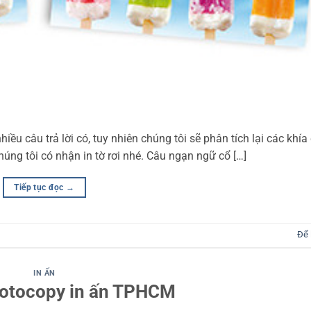
hiều câu trả lời có, tuy nhiên chúng tôi sẽ phân tích lại các khí
húng tôi có nhận in tờ rơi nhé. Câu ngạn ngữ cổ […]
Tiếp tục đọc
→
Để 
IN ẤN
hotocopy in ấn TPHCM