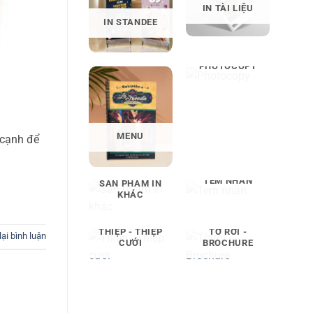
IN TÀI LIỆU
IN STANDEE
PHOTOCOPY
MENU
a cạnh để
TEM NHÃN
SẢN PHẨM IN
KHÁC
THIỆP - THIỆP
TỜ RƠI -
lại bình luận
CƯỚI
BROCHURE