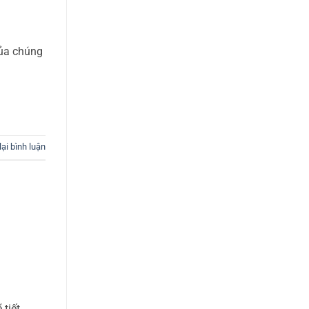
của chúng
lại bình luận
 tiết