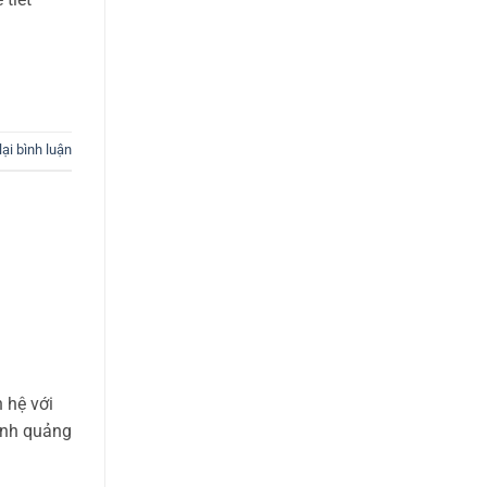
lại bình luận
 hệ với
rình quảng