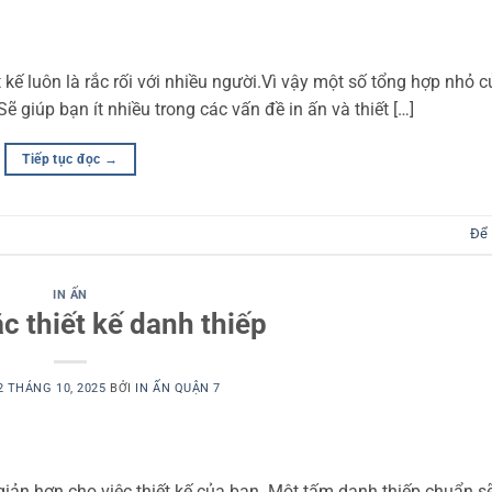
ết kế luôn là rắc rối với nhiều người.Vì vậy một số tổng hợp nhỏ 
Sẽ giúp bạn ít nhiều trong các vấn đề in ấn và thiết […]
Tiếp tục đọc
→
Để 
IN ẤN
c thiết kế danh thiếp
2 THÁNG 10, 2025
BỞI
IN ẤN QUẬN 7
giản hơn cho việc thiết kế của bạn. Một tấm danh thiếp chuẩn sẽ